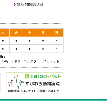
個人情報保護方針
木
金
土
日
祝
●
●
●
●
×
●
●
●
×
×
物：
小鳥
うさぎ
ハムスター
フェレット