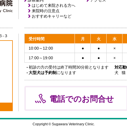
診療案内
アクセス
はじめて来院される方へ
来院時の注意点
おすすめキャリーなど
６-３
受付時間
月
火
水
10:00～12:00
●
●
×
17:00～19:00
●
●
×
初診の方の受付は終了時間30分前となります
対応動
大型犬は予約制
になります
犬
猫
電話でのお問合せ
Copyright © Sugawara Veterinary Clinic.